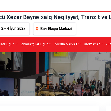
cü Xəzər Beynəlxalq Nəqliyyat, Tranzit və 
2 - 4 İyun 2027
Bakı Ekspo Mərkəzi
çılar üçün
Ziyarətçilər üçün
Media мərkəz
Xidmətlər
Əl