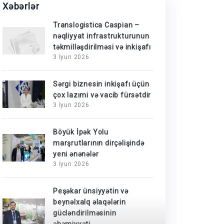
Xəbərlər
Translogistica Caspian –
nəqliyyat infrastrukturunun
təkmilləşdirilməsi və inkişafı
3 İyun 2026
Sərgi biznesin inkişafı üçün
çox lazımi və vacib fürsətdir
3 İyun 2026
Böyük İpək Yolu
marşrutlarının dirçəlişində
yeni ənənələr
3 İyun 2026
Peşəkar ünsiyyətin və
beynəlxalq əlaqələrin
gücləndirilməsinin