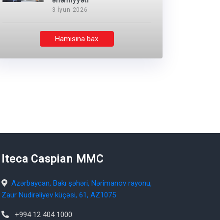
əhəmiyyəti
3 İyun 2026
Hamısına bax
Iteca Caspian MMC
Azərbaycan, Bakı şəhəri, Nərimanov rayonu,
Zaur Nudirəliyev küçəsi, 61, AZ1075
+994 12 404 1000