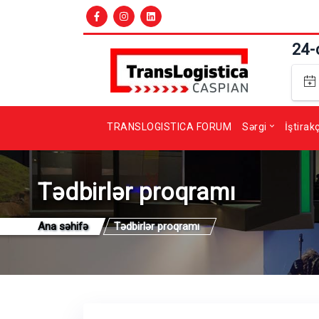
24-
TRANSLOGISTICA FORUM
Sərgi
İştirak
Tədbirlər proqramı
Ana səhifə
Tədbirlər proqramı