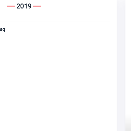
2019
caq