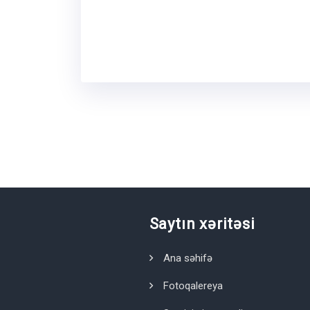
Saytın xəritəsi
Ana səhifə
Fotoqalereya