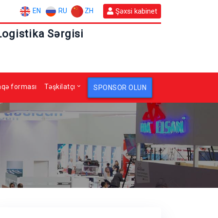
EN
RU
ZH
Şəxsi kabinet
Logistika Sərgisi
aqə forması
Təşkilatçı
SPONSOR OLUN