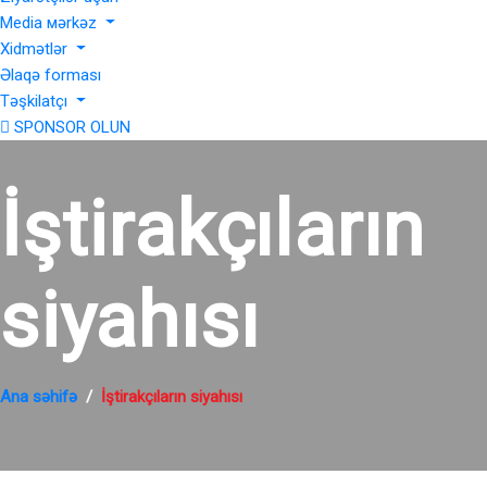
Media мərkəz
Xidmətlər
Əlaqə forması
Təşkilatçı
SPONSOR OLUN
İştirakçıların
siyahısı
Ana səhifə
İştirakçıların siyahısı