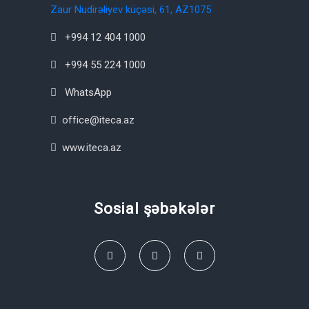
Zaur Nudirəliyev küçəsi, 61, AZ1075
+994 12 404 1000
+994 55 224 1000
WhatsApp
office@iteca.az
www.iteca.az
Sosial şəbəkələr