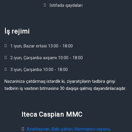
İstifadə qaydaları
İş rejimi
1 iyun, Bazar ertəsi 13:00 - 18:00
2 iyun, Çərşənbə axşamı 10:00 - 18:00
3 iyun, Çərşənbə 10:00 - 18:00
Nəzərinizə çatdırmaq istərdik ki, ziyarətçilərin tədbirə girişi
tədbirin iş vaxtının bitməsinə 30 dəqiqə qalmış dayandırılacaqdır.
Iteca Caspian MMC
Azərbaycan, Bakı şəhəri, Nərimanov rayonu,