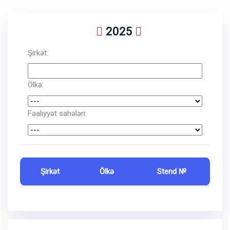
2025
Şirkət:
Ölkə:
Fəaliyyət sahələri:
Şirkət
Ölkə
Stend №