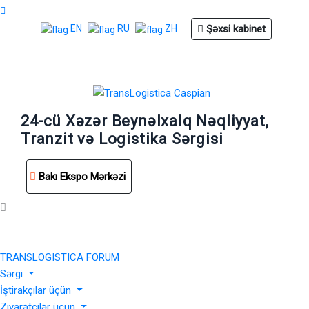
Şəxsi kabinet
EN
RU
ZH
24-cü Xəzər Beynəlxalq Nəqliyyat,
Tranzit və Logistika Sərgisi
Bakı Ekspo Mərkəzi
TRANSLOGISTICA FORUM
Sərgi
İştirakçılar üçün
Ziyarətçilər üçün