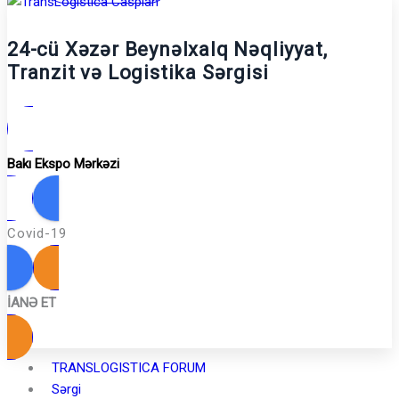
24-cü Xəzər Beynəlxalq Nəqliyyat,
Tranzit və Logistika Sərgisi
Bakı Ekspo Mərkəzi
Covid-19
İANƏ ET
TRANSLOGISTICA FORUM
Sərgi