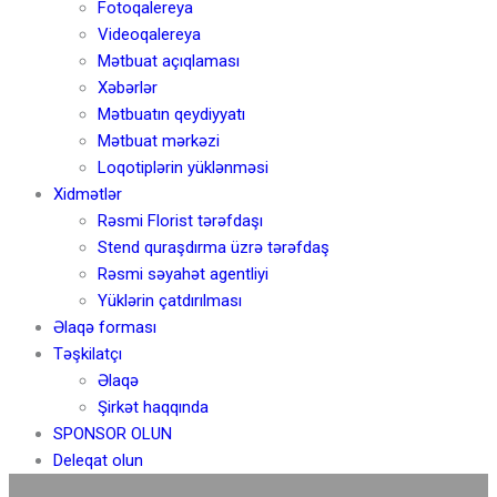
Fotoqalereya
Videoqalereya
Mətbuat açıqlaması
Xəbərlər
Mətbuatın qeydiyyatı
Mətbuat mərkəzi
Loqotiplərin yüklənməsi
Xidmətlər
Rəsmi Florist tərəfdaşı
Stend quraşdırma üzrə tərəfdaş
Rəsmi səyahət agentliyi
Yüklərin çatdırılması
Əlaqə forması
Təşkilatçı
Əlaqə
Şirkət haqqında
SPONSOR OLUN
Deleqat olun