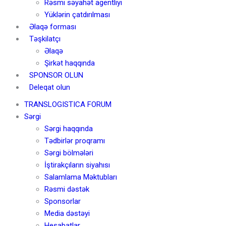
Rəsmi səyahət agentliyi
Yüklərin çatdırılması
Əlaqə forması
Təşkilatçı
Əlaqə
Şirkət haqqında
SPONSOR OLUN
Deleqat olun
TRANSLOGISTICA FORUM
Sərgi
Sərgi haqqında
Tədbirlər proqramı
Sərgi bölmələri
İştirakçıların siyahısı
Salamlama Məktubları
Rəsmi dəstək
Sponsorlar
Media dəstəyi
Hesabatlar