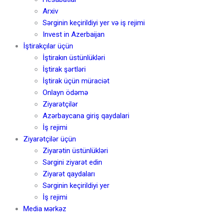
Arxiv
Sərginin keçirildiyi yer və iş rejimi
Invest in Azerbaijan
İştirakçılar üçün
İştirakın üstünlükləri
İştirak şərtləri
İştirak üçün müraciət
Onlayn ödəmə
Ziyarətçilər
Azərbaycana giriş qaydalari
İş rejimi
Ziyarətçilər üçün
Ziyarətin üstünlükləri
Sərgini ziyarət edin
Ziyarət qaydaları
Sərginin keçirildiyi yer
İş rejimi
Media мərkəz