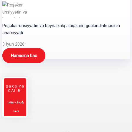
Peşəkar ünsiyyətin və beynəlxalq əlaqələrin gücləndirilməsinin
əhəmiyyəti
3 İyun 2026
Hamısına bax
SƏRGİYƏ
QALIB:
GÜN
SAAT
DƏQ
SAN