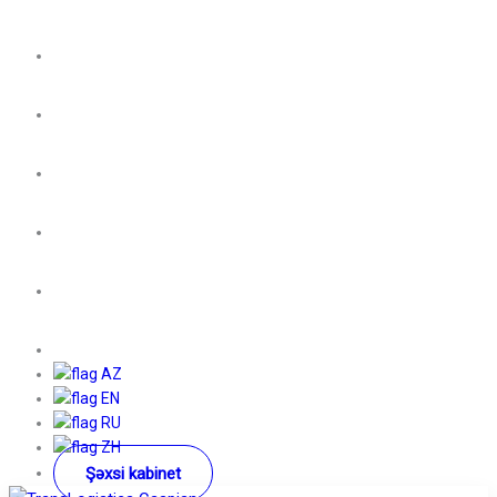
AZ
EN
RU
ZH
Şəxsi kabinet