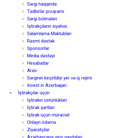
Sərgi haqqında
Tədbirlər proqramı
Sərgi bölmələri
İştirakçıların siyahısı
Salamlama Məktubları
Rəsmi dəstək
Sponsorlar
Media dəstəyi
Hesabatlar
Arxiv
Sərginin keçirildiyi yer və iş rejimi
Invest in Azerbaijan
İştirakçılar üçün
İştirakın üstünlükləri
İştirak şərtləri
İştirak üçün müraciət
Onlayn ödəmə
Ziyarətçilər
Azərbaycana giriş qaydalari