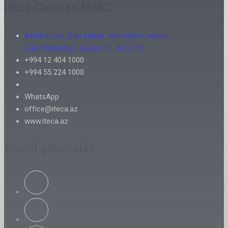
Iteca Caspian MMC
Azərbaycan, Bakı şəhəri, Nərimanov rayonu,
Zaur Nudirəliyev küçəsi, 61, AZ1075
+994 12 404 1000
+994 55 224 1000
WhatsApp
office@iteca.az
www.iteca.az
Sosial şəbəkələr