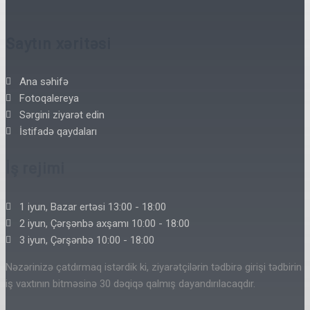
Saytın xəritəsi
Ana səhifə
Fotoqalereya
Sərgini ziyarət edin
İstifadə qaydaları
İş rejimi
1 iyun, Bazar ertəsi 13:00 - 18:00
2 iyun, Çərşənbə axşamı 10:00 - 18:00
3 iyun, Çərşənbə 10:00 - 18:00
Nəzərinizə çatdırmaq istərdik ki, ziyarətçilərin tədbirə girişi tədbirin
iş vaxtının bitməsinə 30 dəqiqə qalmış dayandırılacaqdır.