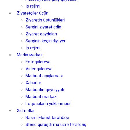
İş rejimi
Ziyarətçilər üçün
Ziyarətin üstünlükləri
Sərgini ziyarət edin
Ziyarət qaydaları
Sərginin keçirildiyi yer
İş rejimi
Media мərkəz
Fotoqalereya
Videoqalereya
Mətbuat açıqlaması
Xəbərlər
Mətbuatın qeydiyyatı
Mətbuat mərkəzi
Loqotiplərin yüklənməsi
Xidmətlər
Rəsmi Florist tərəfdaşı
Stend quraşdırma üzrə tərəfdaş