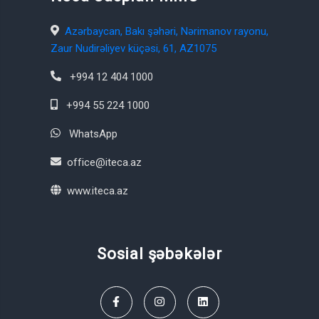
Azərbaycan, Bakı şəhəri, Nərimanov rayonu,
Zaur Nudirəliyev küçəsi, 61, AZ1075
+994 12 404 1000
+994 55 224 1000
WhatsApp
office@iteca.az
www.iteca.az
Sosial şəbəkələr