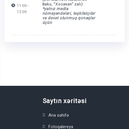
Baku, "Xocəsən" zalı)
11:00 -
*yalnız media
12:00
nümayəndələri, təşkilatçılar
və dəvət olunmuş qonaqlar
üçün
Saytın xəritəsi
Ana səhifə
Fotoqalereya