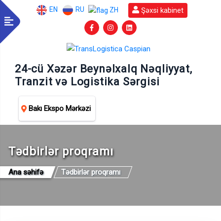
EN
RU
Şəxsi kabinet
ZH
24-cü Xəzər Beynəlxalq Nəqliyyat,
Tranzit və Logistika Sərgisi
Bakı Ekspo Mərkəzi
Tədbirlər proqramı
Ana səhifə
Tədbirlər proqramı