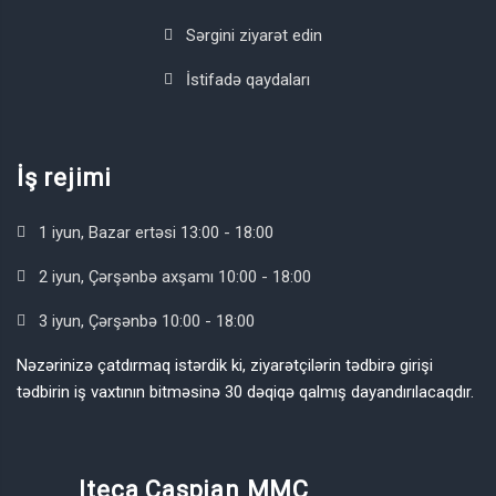
Sərgini ziyarət edin
İstifadə qaydaları
İş rejimi
1 iyun, Bazar ertəsi 13:00 - 18:00
2 iyun, Çərşənbə axşamı 10:00 - 18:00
3 iyun, Çərşənbə 10:00 - 18:00
Nəzərinizə çatdırmaq istərdik ki, ziyarətçilərin tədbirə girişi
tədbirin iş vaxtının bitməsinə 30 dəqiqə qalmış dayandırılacaqdır.
Iteca Caspian MMC