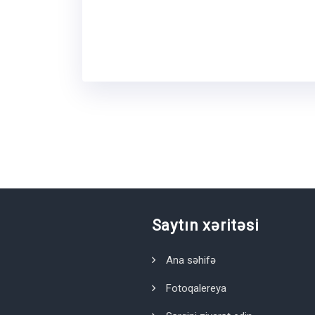
Saytın xəritəsi
Ana səhifə
Fotoqalereya