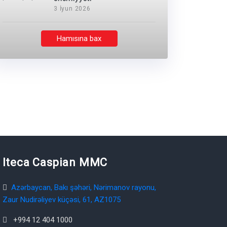
3 İyun 2026
Hamısına bax
Iteca Caspian MMC
Azərbaycan, Bakı şəhəri, Nərimanov rayonu,
Zaur Nudirəliyev küçəsi, 61, AZ1075
+994 12 404 1000