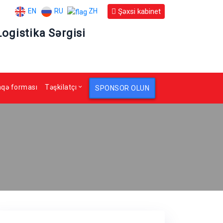
EN
RU
Şəxsi kabinet
ZH
Logistika Sərgisi
aqə forması
Təşkilatçı
SPONSOR OLUN