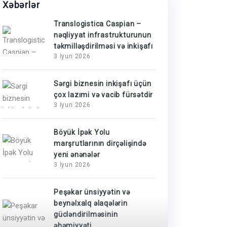
Xəbərlər
Translogistica Caspian –
nəqliyyat infrastrukturunun
təkmilləşdirilməsi və inkişafı
3 İyun 2026
Sərgi biznesin inkişafı üçün
çox lazımi və vacib fürsətdir
3 İyun 2026
Böyük İpək Yolu
marşrutlarının dirçəlişində
yeni ənənələr
3 İyun 2026
Peşəkar ünsiyyətin və
beynəlxalq əlaqələrin
gücləndirilməsinin
əhəmiyyəti