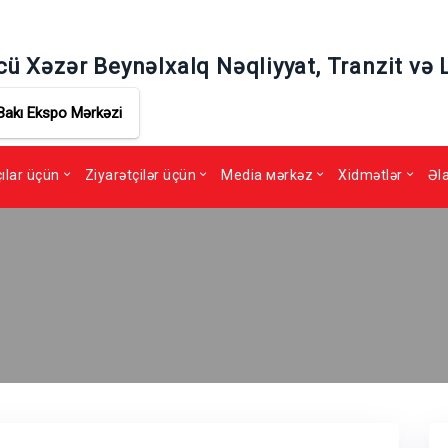
cü Xəzər Beynəlxalq Nəqliyyat, Tranzit və 
Bakı Ekspo Mərkəzi
çılar üçün
Ziyarətçilər üçün
Media мərkəz
Xidmətlər
Əl