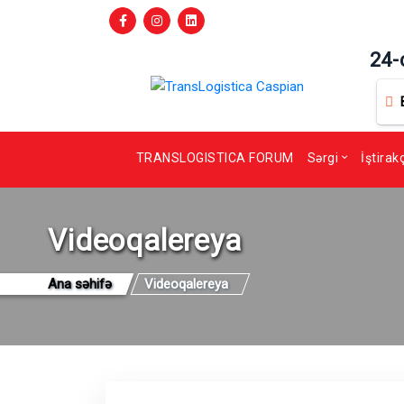
24-
TRANSLOGISTICA FORUM
Sərgi
İştirak
Videoqalereya
Ana səhifə
Videoqalereya