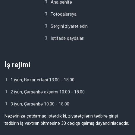
Ana səhifə
Fotoqalereya
Sərgini ziyarət edin
İstifadə qaydaları
İş rejimi
1 iyun, Bazar ertəsi 13:00 - 18:00
2 iyun, Çərşənbə axşamı 10:00 - 18:00
3 iyun, Çərşənbə 10:00 - 18:00
Nəzərinizə çatdırmaq istərdik ki, ziyarətçilərin tədbirə girişi
tədbirin iş vaxtının bitməsinə 30 dəqiqə qalmış dayandırılacaqdır.