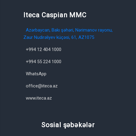
Iteca Caspian MMC
Azərbaycan, Bakı şəhəri, Nərimanov rayonu,
Zaur Nudirəliyev küçəsi, 61, AZ1075
+994 12 404 1000
+994 55 224 1000
WhatsApp
office@iteca.az
www.iteca.az
Sosial şəbəkələr