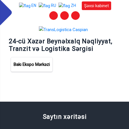
Şəxsi kabinet
EN
RU
ZH
24-cü Xəzər Beynəlxalq Nəqliyyat,
Tranzit və Logistika Sərgisi
Bakı Ekspo Mərkəzi
Saytın xəritəsi