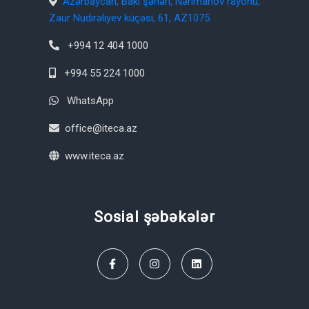
Azərbaycan, Bakı şəhəri, Nərimanov rayonu,
Zaur Nudirəliyev küçəsi, 61, AZ1075
+994 12 404 1000
+994 55 224 1000
WhatsApp
office@iteca.az
www.iteca.az
Sosial şəbəkələr