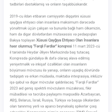
tədbirləri dəstəkləmiş və onların təşəbbüskarıdır.
2019-cu ildən etibarən cəmiyyətin diqqətini xüsusi
qayğıya ehtiyacı olan insanlara maksimum dərəcədə
yönəltmək üçün çalışan və bununla bağlı həm ölkəmizin,
həm də digər dövlətlərdən mütəxəssis və pedaqoqları
Bakıya toplayan
Xüsusi Qayğıya Ehtiyacı Olan İnsanlara
həsr olunmuş “Fərqli Fərdlər” konqresi
11 mart 2023-cü
il tarixində Heydər Əliyev Mərkəzində baş tutacaq.
Konqresdə gündəliyə ilk dəfə olaraq əlavə edilmiş
yeniyetməlik və inkişaf özəllikləri olan insanların
böyüməsi mövzusu ilə yanaşı, onların uşaqlıq dövründə
tədqiqatı və erkən müdaxilə, məktəbə inteqrasiya, inklüziv
işə qəbul və digər mövzular qaldırılacaq. “Fərqli Fərdlər”
2023 aid geniş spektrli mövzuların müzakirəsi, fikir
mübadiləsi və təcrübə paylaşımı məqsədilə Azərbaycan,
ABŞ, Belarus, İsrail, Rusiya, Türkiyə və başqa ölkələrdən
olan tanınmış yerli və aparıcı beynəlxalq spikerlər çıxış