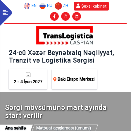
EN
RU
ZH
Şəxsi kabinet
24-cü Xəzər Beynəlxalq Nəqliyyat,
Tranzit və Logistika Sərgisi
Bakı Ekspo Mərkəzi
2 - 4 İyun 2027
Sərgi mövsümünə mart ayında
start verilir
Ana səhifə
Mətbuat açıqlaması (ümumi)