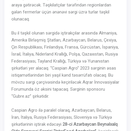
araya gətirəcək. Təşkilatçılar tərəfindən regionlardan
gələn fermerlər üçün ənənəvi sərgi üzrə turlar təşkil
olunacaq.
Bu il təşkil olunan sərgidə iştirakçılar arasında Almaniya,
Amerika Birləşmiş Ştatları, Azərbaycan, Belarus, Çexiya,
Çin Respublikası, Finlandiya, Fransa, Gürcüstan, İspaniya,
İsrail, İtaliya, Niderland Krallığı, Polşa, Qazaxıstan, Rusiya
Federasiyası, Tayland Krallığı, Türkiyə və Yunanıstan
şirkətləri yer alacaq. “Caspian Agro” 2023 sərginin əsas
istiqamətlərindən biri yaşıl kənd təsərrüfatı olacaq. Bu
mövzu sərgi çərçivəsində keçiriləcək Aqrar İnnovasiyalar
Forumunda öz əksini tapacaq. Sərginin sponsoru
“Gubre.az” şirkətidir.
Caspian Agro ilə paralel olaraq, Azərbaycan, Belarus,
İran, İtaliya, Rusiya Federasiyası, Sloveniya və Türkiyə
şirkətlərinin iştirak edəcəyi
28-ci Azərbaycan Beynəlxalq