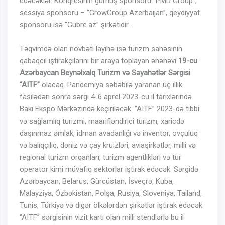
edəcəklər. Konqresinin gümüş sponsoru “PMD Group”,
sessiya sponsoru – “GrowGroup Azerbaijan”, qeydiyyat
sponsoru isə “Gubre.az” şirkətidir.
Təqvimdə olan növbəti layihə isə turizm sahəsinin
qabaqcıl iştirakçılarını bir araya toplayan ənənəvi
19-cu
Azərbaycan Beynəlxalq Turizm və Səyahətlər Sərgisi
“AITF”
olacaq. Pandemiya səbəbilə yaranan üç illik
fasilədən sonra sərgi 4-6 aprel 2023-cü il tarixlərində
Bakı Ekspo Mərkəzində keçiriləcək. “AITF” 2023-də tibbi
və sağlamlıq turizmi, maarifləndirici turizm, xaricdə
daşınmaz əmlak, idman avadanlığı və inventor, ovçuluq
və balıqçılıq, dəniz və çay kruizləri, aviaşirkətlər, milli və
regional turizm orqanları, turizm agentlikləri və tur
operator kimi müvafiq sektorlar iştirak edəcək. Sərgidə
Azərbaycan, Belarus, Gürcüstan, İsveçrə, Kuba,
Malayziya, Özbəkistan, Polşa, Rusiya, Sloveniya, Tailand,
Tunis, Türkiyə və digər ölkələrdən şirkətlər iştirak edəcək.
“AITF” sərgisinin vizit kartı olan milli stendlərlə bu il