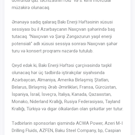
dövründə qaz təchi̇zatinin rolu” və s. kimi mövzular
müzakirə olunacaq.
Ənənəyə sadiq qalaraq Bakı Enerji Həftəsinin xüsusi
sessiyası bu il Azərbaycanın Naxçıvan şəhərində baş
tutacaq. “Naxçıvan və Şərqi Zəngəzurun yaşıl enerji
potensialı” adlı xüsusi sessiya sonrası Naxçıvan şəhər
turu və konsert proqramı nəzərdə tutulub.
Qeyd edək ki, Bakı Enerji Həftəsi çərçivəsində təşkil
olunacaq hər üç tədbirdə iştirakçılar siyahısında
Azərbaycan, Almaniya, Amerika Birləşmiş Ştatları,
Belarus, Birləşmiş Ərəb Əmirlikləri, Fransa, Gürcüstan,
İspaniya, İsrail, İsveçrə, İtaliya, Kanada, Qazaxıstan,
Monako, Niderland Krallığı, Rusiya Federasiyası, Tayland
Krallığı, Türkiyə və digər ölkələrdən olan şirkətlər yer tutur.
Tədbirlərin sponsorları qismində ACWA Power, Azeri M-I
Drilling Fluids, AZFEN, Baku Steel Company, bp, Caspian