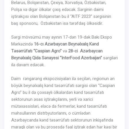
Belarus, Bolqarıstan, Çexiya, Xorvatiya, Özbəkistan,
Polşa və digər ölkələr çıxış edəcək. Sərginin daimi
iştirakçısı olan Bolqarıstan bu il “AITF 2023” sərgisinin
baş sponsoru, Özbəkistan isə tərəfdaş ölkəsidir.
Sərgi mövsümü may ayının 17-dən 19-dək Bakı Ekspo
Mərkəzində
16-cı
Azərbaycan Beynəlxalq Kənd
Təsərrüfatı “Caspian Agro”
və
28-ci Azərbaycan
Beynəlxalq Qida Sənayesi
“InterFood Azerbaijan”
sərgiləri
ilə davam edəcək.
Daim rəngarəng ekspozisiyaları ilə seçilən, regionun ən
böyük beynəlxalq kənd təsərrüfatı sərgisi olan “Caspian
Agro” bu il də çoxsaylı ölkələrdən kənd təsərrüfatı
sektorunun əsas iştirakçılarını, yerli və xarici
mütəxəssisləri, eləcə də fermerlər, kənd təsərrüfatı
məhsullarının distrbyutorlarını, o cümlədən
Azərbaycanda kənd təsərrüfatı sektorunun inkişafında
maraqlı olan və bu prosesdə fəal iştirak edən hər kəsi bir