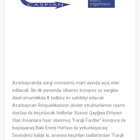
Azərbaycanda sərgi mövsümü mart ayında açıq elan
ediləcək. İlin ilk yarısında ölkəmiz konqres və sərgilər
daxil ümumilikdə 8 tədbirə ev sahibliyi edəcək.
Azərbaycan Respublikasının dövlət strukturlarının rəsmi
dəstəyi ilə keçiriləcək tədbirlər Xüsusi Qayğıya Ehtiyacı
Olan İnsanlara həsr olunmuş “Fərqli Fərdlər” konqresi ilə
başlayaraq Bakı Enerji Həftəsi ilə yekunlaşacaq.
Sevindirici haldır ki, ənənəvi keçirilən tədbirlərdən “Fərqli