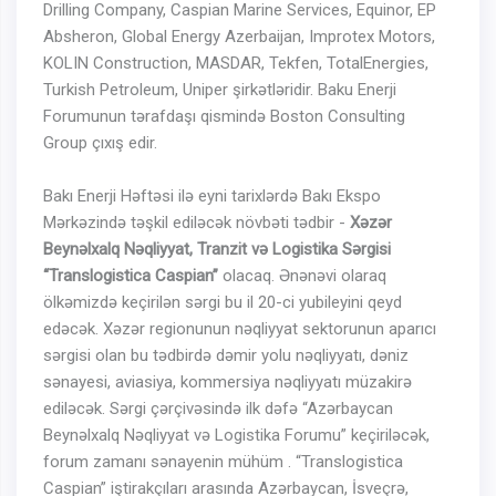
Drilling Company, Caspian Marine Services, Equinor, EP
Absheron, Global Energy Azerbaijan, Improtex Motors,
KOLIN Construction, MASDAR, Tekfen, TotalEnergies,
Turkish Petroleum, Uniper şirkətləridir. Baku Enerji
Forumunun tərafdaşı qismində Boston Consulting
Group çıxış edir.
Bakı Enerji Həftəsi ilə eyni tarixlərdə Bakı Ekspo
Mərkəzində təşkil ediləcək növbəti tədbir -
Xəzər
Beynəlxalq Nəqliyyat, Tranzit və Logistika Sərgisi
“Translogistica Caspian”
olacaq. Ənənəvi olaraq
ölkəmizdə keçirilən sərgi bu il 20-ci yubileyini qeyd
edəcək. Xəzər regionunun nəqliyyat sektorunun aparıcı
sərgisi olan bu tədbirdə dəmir yolu nəqliyyatı, dəniz
sənayesi, aviasiya, kommersiya nəqliyyatı müzakirə
ediləcək. Sərgi çərçivəsində ilk dəfə “Azərbaycan
Beynəlxalq Nəqliyyat və Logistika Forumu” keçiriləcək,
forum zamanı sənayenin mühüm . “Translogistica
Caspian” iştirakçıları arasında Azərbaycan, İsveçrə,