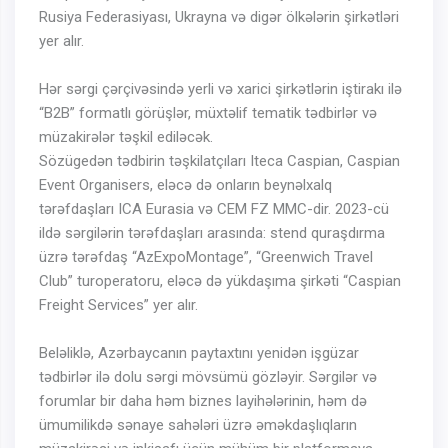
Rusiya Federasiyası, Ukrayna və digər ölkələrin şirkətləri
yer alır.
Hər sərgi çərçivəsində yerli və xarici şirkətlərin iştirakı ilə
“B2B” formatlı görüşlər, müxtəlif tematik tədbirlər və
müzakirələr təşkil ediləcək.
Sözügedən tədbirin təşkilatçıları Iteca Caspian, Caspian
Event Organisers, eləcə də onların beynəlxalq
tərəfdaşları ICA Eurasia və CEM FZ MMC-dir. 2023-cü
ildə sərgilərin tərəfdaşları arasında: stend quraşdırma
üzrə tərəfdaş “AzExpoMontage”, “Greenwich Travel
Club” turoperatoru, eləcə də yükdaşıma şirkəti “Caspian
Freight Services” yer alır.
Beləliklə, Azərbaycanın paytaxtını yenidən işgüzar
tədbirlər ilə dolu sərgi mövsümü gözləyir. Sərgilər və
forumlar bir daha həm biznes layihələrinin, həm də
ümumilikdə sənaye sahələri üzrə əməkdaşlıqların