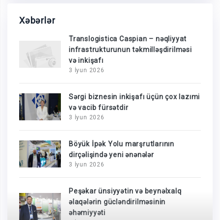
Xəbərlər
Translogistica Caspian – nəqliyyat
infrastrukturunun təkmilləşdirilməsi
və inkişafı
3 İyun 2026
Sərgi biznesin inkişafı üçün çox lazımi
və vacib fürsətdir
3 İyun 2026
Böyük İpək Yolu marşrutlarının
dirçəlişində yeni ənənələr
3 İyun 2026
Peşəkar ünsiyyətin və beynəlxalq
əlaqələrin gücləndirilməsinin
əhəmiyyəti