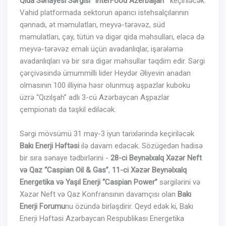
Qida Sənayesi Sərgisi “InterFood Azerbaijan”
keçiriləcək.
Vahid platformada sektorun aparıcı istehsalçılarının
qənnadı, ət məmulatları, meyvə-tərəvəz, süd
məmulatları, çay, tütün və digər qida məhsulları, eləcə də
meyvə-tərəvəz emalı üçün avadanlıqlar, işarələmə
avadanlıqları və bir sıra digər məhsullar təqdim edir. Sərgi
çərçivəsində ümummilli lider Heydər Əliyevin anadan
olmasının 100 illiyinə həsr olunmuş aşpazlar kuboku
üzrə “Qızılşah” adlı 3-cü Azərbaycan Aşpazlar
çempionatı da təşkil ediləcək.
Sərgi mövsümü 31 may-3 iyun tarixlərində keçiriləcək
Bakı Enerji Həftəsi
ilə davam edəcək. Sözügedən hadisə
bir sıra sənaye tədbirlərini -
28-ci Beynəlxalq Xəzər Neft
və Qaz “Caspian Oil & Gas”
,
11-ci Xəzər Beynəlxalq
Energetika və Yaşıl Enerji “Caspian Power”
sərgilərini və
Xəzər Neft və Qaz Konfransının davamçısı olan
Bakı
Enerji Forumu
nu özündə birləşdirir. Qeyd edək ki, Bakı
Enerji Həftəsi Azərbaycan Respublikası Energetika