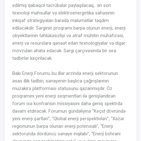
edilmiş qabaqcıl təcrübələr paylaşılacaq, ən son
texnoloji məhsullar və elektroenergetika sahəsinin
inkişaf strategiyaları barədə məlumatlar təqdim
ediləcəkdir. Sərginin proqramı bərpa olunun enerji, enerji
obyektlərinin təhlükəsizliyi və ətraf mühitin mühafizəsi,
enerji və resurslara qənaət edən texnologiyalar və digər
mövzuları əhatə edəcək. Sərgi çərçivəsində bir sıra
tədbirlər keçiriləcək.
Bakı Enerji Forumu bu illər ərzində enerji sektorunun
əsas illik tədbiri, sənayenin başlıca çağırışlarının
müzakirə platforması statusunu qazanmışdır. Öz
proqramını yeni enerji seqmentləri ilə genişləndirən
forum isə konfransın missiyasını daha geniş spektrdə
davam etdirəcək. Forumun gündəliyinə “Keçid dövründə
yeni enerji şərtləri”, “Qlobal enerji perspektivləri”, “Xəzər
regionunun bərpa olunan enerji potensialı”, “Enerji
sektorunda dördüncü sənaye inqilabı”, “Enerji̇ böhrani