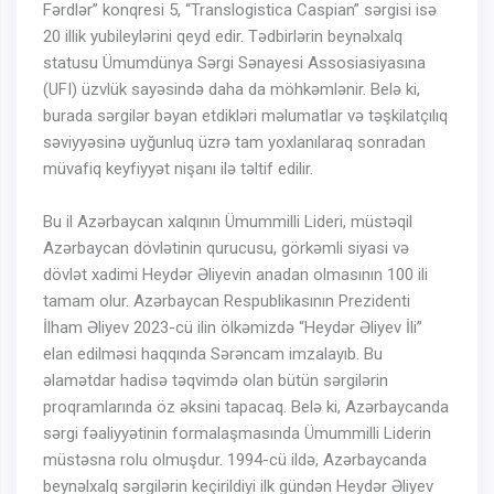
Fərdlər” konqresi 5, “Translogistica Caspian” sərgisi isə
20 illik yubileylərini qeyd edir. Tədbirlərin beynəlxalq
statusu Ümumdünya Sərgi Sənayesi Assosiasiyasına
(UFI) üzvlük sayəsində daha da möhkəmlənir. Belə ki,
burada sərgilər bəyan etdikləri məlumatlar və təşkilatçılıq
səviyyəsinə uyğunluq üzrə tam yoxlanılaraq sonradan
müvafiq keyfiyyət nişanı ilə təltif edilir.
Bu il Azərbaycan xalqının Ümummilli Lideri, müstəqil
Azərbaycan dövlətinin qurucusu, görkəmli siyasi və
dövlət xadimi Heydər Əliyevin anadan olmasının 100 ili
tamam olur. Azərbaycan Respublikasının Prezidenti
İlham Əliyev 2023-cü ilin ölkəmizdə “Heydər Əliyev İli”
elan edilməsi haqqında Sərəncam imzalayıb. Bu
əlamətdar hadisə təqvimdə olan bütün sərgilərin
proqramlarında öz əksini tapacaq. Belə ki, Azərbaycanda
sərgi fəaliyyətinin formalaşmasında Ümummilli Liderin
müstəsna rolu olmuşdur. 1994-cü ildə, Azərbaycanda
beynəlxalq sərgilərin keçirildiyi ilk gündən Heydər Əliyev