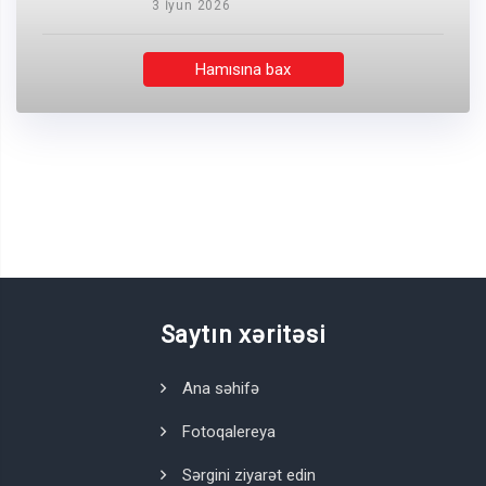
3 İyun 2026
Hamısına bax
Saytın xəritəsi
Ana səhifə
Fotoqalereya
Sərgini ziyarət edin