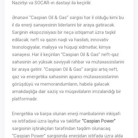
Nazirliyi və SOCAR-ın dəstəyi ilə keçirilir.
Ənənəvi “Caspian Oil & Gas” sərgisi hər il olduğu kimi bu
il də enerji sənayesinin liderlərini bir araya gətirəcək.
Sərginin ekspozisiyası bir neçə istiqamət üzrə təşkil
ediləcək: neft və qazın nəqli və hasilatı, innovativ
texnologiyalar, maliyyə və hüquqi xidmətlər, kimya
sənayesi. Hər il keçirilən “Caspian Oil & Gas” neft-qaz
sahəsinin ən yüksək səviyyəli rəhbər və mütəxəssislərini
bir araya gətirir. “Caspian Oil & Gas” sərgisi artıq neft,
qaz və energetika sahəsinin aparıcı mütəxəssislərinin
görüşdüyü və memorandumların, habelə gələcək
əməkdaşlığa dair saziş və müqavilələrin imzalandığı bir
platformadır.
Energetika və bərpa olunan enerji mənbələrinin inkişafı
və istifadəsi üzrə layihə və təkliflər
“Caspian Power”
sərgisinin iştirakçıları tərəfindən təqdim olunacaq.
“Caspian Power” sərgisində enerjidən istifadə üzrə əldə