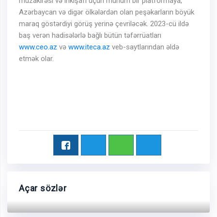
müzakirəsi və inkişafı üçün mühüm bir platformaya,
Azərbaycan və digər ölkələrdən olan peşəkarların böyük
maraq göstərdiyi görüş yerinə çevriləcək. 2023-cü ildə
baş verən hadisələrlə bağlı bütün təfərrüatları
www.ceo.az
və
www.iteca.az
veb-saytlarından əldə
etmək olar.
Açar sözlər