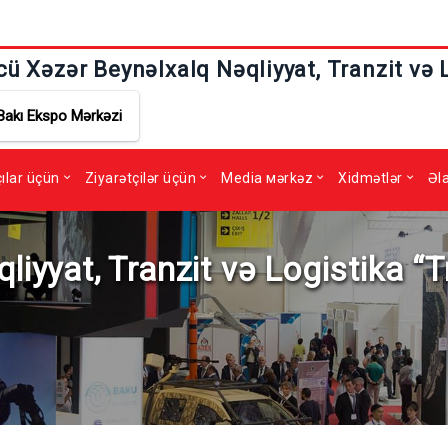
cü Xəzər Beynəlxalq Nəqliyyat, Tranzit və 
Bakı Ekspo Mərkəzi
çılar üçün
Ziyarətçilər üçün
Media мərkəz
Xidmətlər
Əl
liyyat, Tranzit və Logistika “