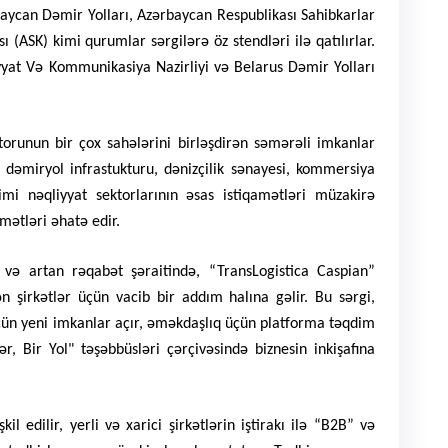
baycan Dəmir Yolları, Azərbaycan Respublikası Sahibkarlar
ı (ASK) kimi qurumlar sərgilərə öz stendləri ilə qatılırlar.
yyat Və Kommunikasiya Nazirliyi və Belarus Dəmir Yolları
ktorunun bir çox sahələrini birləşdirən səmərəli imkanlar
 dəmiryol infrastukturu, dənizçilik sənayesi, kommersiya
kimi nəqliyyat sektorlarının əsas istiqamətləri müzakirə
amətləri əhatə edir.
ı və artan rəqabət şəraitində, “TransLogistica Caspian”
ən şirkətlər üçün vacib bir addım halına gəlir. Bu sərgi,
üçün yeni imkanlar açır, əməkdaşlıq üçün platforma təqdim
 Bir Yol" təşəbbüsləri çərçivəsində biznesin inkişafına
l edilir, yerli və xarici şirkətlərin iştirakı ilə “B2B” və