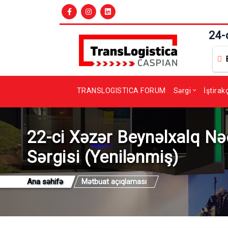
24-
TRANSLOGISTICA FORUM
Sərgi
İştirak
22-ci Xəzər Beynəlxalq Nəq
Sərgisi (Yenilənmiş)
Ana səhifə
Mətbuat açıqlaması