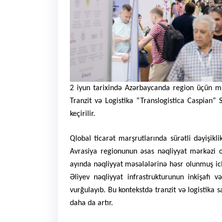
2 iyun tarixində Azərbaycanda region üçün m
Tranzit və Logistika “Translogistica Caspian” 
keçirilir.
Qlobal ticarət marşrutlarında sürətli dəyişikli
Avrasiya regionunun əsas nəqliyyat mərkəzi o
ayında nəqliyyat məsələlərinə həsr olunmuş ic
Əliyev nəqliyyat infrastrukturunun inkişafı v
vurğulayıb. Bu kontekstdə tranzit və logistika 
daha da artır.