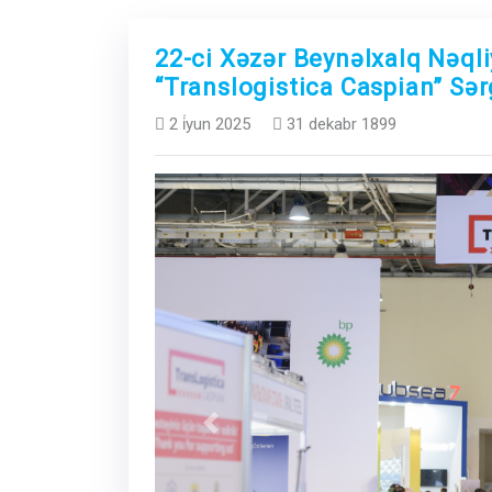
22-ci Xəzər Beynəlxalq Nəqli
“Translogistica Caspian” Sər
2 i̇yun 2025
31 dekabr 1899
Previous