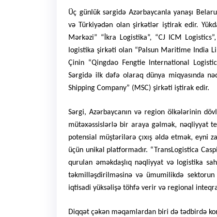
Üç günlük sərgidə Azərbaycanla yanaşı Belarus
və Türkiyədən olan şirkətlər iştirak edir. Yük
Mərkəzi” “İkra Logistika”, “CJ ICM Logistics”,
logistika şirkəti olan “Palsun Maritime India L
Çinin “Qingdao Fengtie International Logistic
Sərgidə ilk dəfə olaraq dünya miqyasında nəq
Shipping Company” (MSC) şirkəti iştirak edir.
Sərgi, Azərbaycanın və region ölkələrinin dövl
mütəxəssislərlə bir araya gəlmək, nəqliyyat te
potensial müştərilərə çıxış əldə etmək, eyni z
üçün unikal platformadır. “TransLogistica Caspi
qurulan əməkdaşlıq nəqliyyat və logistika sah
təkmilləşdirilməsinə və ümumilikdə sektorun d
iqtisadi yüksəlişə töhfə verir və regional inteqra
Diqqət çəkən məqamlardan biri də tədbirdə komme