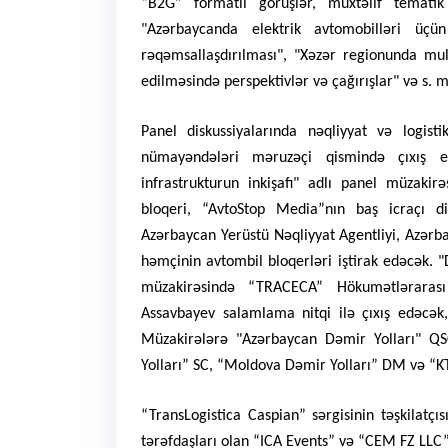
“B2G” formatlı görüşlər, müxtəlif temati
"Azərbaycanda elektrik avtomobilləri üçün 
rəqəmsallaşdırılması", "Xəzər regionunda mul
edilməsində perspektivlər və çağırışlar" və s. m
Panel diskussiyalarında nəqliyyat və logist
nümayəndələri məruzəçi qismində çıxış ed
infrastrukturun inkişafı" adlı panel müzaki
bloqeri, “AvtoStop Media”nın baş icraçı dir
Azərbaycan Yerüstü Nəqliyyat Agentliyi, Azərb
həmçinin avtombil bloqerləri iştirak edəcək. "
müzakirəsində “TRACECA” Hökumətlərarası 
Assavbayev salamlama nitqi ilə çıxış edəcə
Müzakirələrə "Azərbaycan Dəmir Yolları" Q
Yolları” SC, “Moldova Dəmir Yolları” DM və “
“TransLogistica Caspian” sərgisinin təşkilatçı
tərəfdaşları olan “ICA Events” və “CEM FZ LLC” 