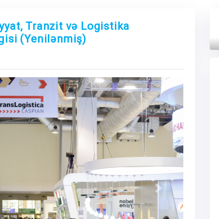
yyat, Tranzit və Logistika
gisi (Yenilənmiş)
Next