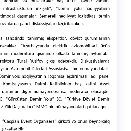
k tədbirlər və müzakirələr baş tutur. Tədbir zamanı
infrastrukturun inkişafı", "Dəmir yolu nəqliyyatının
timodal daşımalar: Səmərəli nəqliyyat logistikası təmin
övzularda panel diskussiyaları keçiriləcəkdir.
ika sahəsində tanınmış ekspertlər, dövlət qurumlarının
əcəklər. "Azərbaycanda elektrik avtomobilləri üçün
rəsinin moderatoru qismində ölkədə tanınmış avtomobil
ektoru Tural Yusifov çıxış edəcəkdir. Diskussiyalarda
aycan Avtomobil Dilerləri Assosiasiyasının nümayəndələri,
Dəmir yolu nəqliyyatının rəqəmsallaşdırılması" adlı panel
Komissiyasının Daimi Katibliyinin baş katibi Asset
k, qurumun digər nümayəndəsi isə moderator olacaqdır.
SC, “Gürcüstan Dəmir Yolu” SC, “Türkiyə Dövlət Dəmir
KTZ-Yük Daşımaları” MMC-nin nümayəndələri qatılacaqdır.
sı “Caspian Event Organisers” şirkəti
və onun beynəlxalq
şirkətləridir.