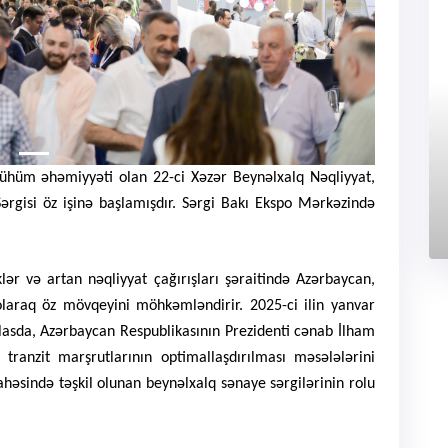
ühüm əhəmiyyəti olan 22-ci Xəzər Beynəlxalq Nəqliyyat,
Sərgisi öz işinə başlamışdır. Sərgi Bakı Ekspo Mərkəzində
klər və artan nəqliyyat çağırışları şəraitində Azərbaycan,
laraq öz mövqeyini möhkəmləndirir. 2025-ci ilin yanvar
lasda, Azərbaycan Respublikasının Prezidenti cənab İlham
ə tranzit marşrutlarının optimallaşdırılması məsələlərini
sahəsində təşkil olunan beynəlxalq sənaye sərgilərinin rolu