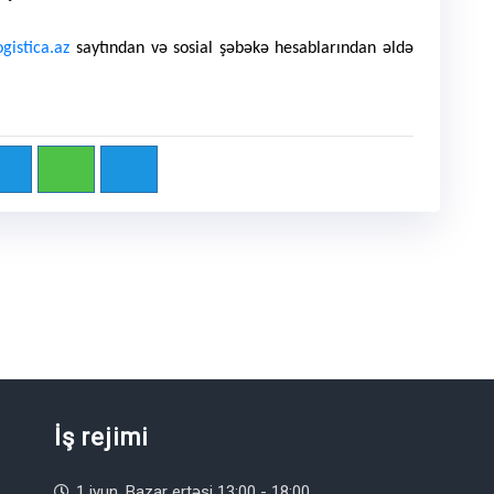
ogistica.az
saytından və sosial şəbəkə hesablarından əldə
İş rejimi
1 iyun, Bazar ertəsi 13:00 - 18:00