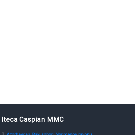
Iteca Caspian MMC
Azərbaycan, Bakı şəhəri, Nərimanov rayonu,