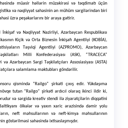
sahəsində müasir həllərin müzakirəsi və təqdimatı üçün
gistika və nəqliyyat sahəsinin ən mühüm sərgilərindən biri
əsi üzrə peşəkarlarını bir araya gətirir.
İnkişaf və Nəqliyyat Nazirliyi, Azərbaycan Respublikası
sının Kiçik və Orta Biznesin İnkişafı Agentliyi (KOBİA),
stisiyaların Təşviqi Agentliyi (AZPROMO), Azərbaycan
Təşkilatları Milli Konfederasiyası (ASK), “TRACECA”
i və Azərbaycan Sərgi Təşkilatçıları Assosiasiyası (ASTA)
kilatçılara salamlama məktubları göndərilir.
onsoru qismində “Railgo” şirkəti çıxış edir. Yükdaşıma
vqe tutan “Railgo” şirkəti ardıcıl olaraq ikinci ildir ki,
rudur və sərgidə kreativ stendi ilə ziyarətçilərin diqqətini
Baltikyanı ölkələr və yaxın xaric ərazisində dəmir yolu
ların, neft məhsullarının və neft-kimya məhsullarının
in göstərilməsi sahəsində ixtisaslaşmışdır.