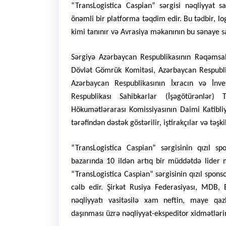
“TransLogistica Caspian” sərgisi nəqliyyat 
önəmli bir platforma təqdim edir. Bu tədbir, lo
kimi tanınır və Avrasiya məkanının bu sənaye sah
Sərgiyə Azərbaycan Respublikasının Rəqəmsal 
Dövlət Gömrük Komitəsi, Azərbaycan Respublika
Azərbaycan Respublikasının İxracın və İnve
Respublikası Sahibkarlar (İşəgötürənlər) 
Hökumətlərarası Komissiyasının Daimi Katibliy
tərəfindən dəstək göstərilir, iştirakçılar və təş
“TransLogistica Caspian” sərgisinin qızıl sp
bazarında 10 ildən artıq bir müddətdə lider mö
“TransLogistica Caspian” sərgisinin qızıl sponso
cəlb edir. Şirkət Rusiya Federasiyası, MDB, 
nəqliyyatı vasitəsilə xam neftin, maye qaz
daşınması üzrə nəqliyyat-ekspeditor xidmətlərin