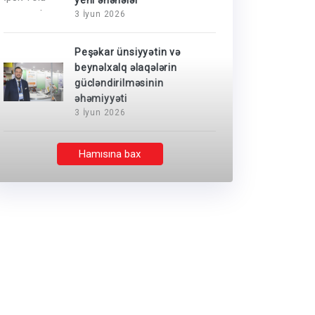
yeni ənənələr
3 İyun 2026
Peşəkar ünsiyyətin və
beynəlxalq əlaqələrin
gücləndirilməsinin
əhəmiyyəti
3 İyun 2026
Hamısına bax