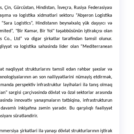
, Çin, Gürcüstan, Hindistan, İsveçrə, Rusiya Federasiyası
daşıma və logistika xidmətləri sektoru “Abşeron Logistika
 “Sara Logistics”, Hindistanın beynəlxalq yük daşıyıcı və
imited”, "Bir Kəmər, Bir Yol" təşəbbüsünün iştirakçısı olan
s Co., Ltd” və digər şirkətlər tərəfindən təmsil olunur.
liyyat və logistika sahəsində lider olan “Mediterranean
ət nəqliyyat strukturlarını təmsil edən rəhbər şəxslər və
xnologiyalarının ən son nailiyyətlərini nümayiş etdirmək,
amanda perspektiv infrastruktur layihələri ilə tanış olmaq
an” sərgisi çərçivəsində dövlət və özəl sektorlar arasında
əsində innovativ yanaşmaların tətbiqinə, infrastrukturun
avamlı inkişafına zəmin yaradır. Bu qarşılıqlı fəaliyyət
siyanı sürətləndirir.
rsiya şirkətləri ilə yanaşı dövlət strukturlarının iştirak