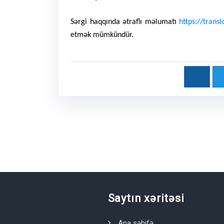
Sərgi haqqında ətraflı məlumatı
https://transl
etmək mümkündür.
Saytın xəritəsi
Ana səhifə