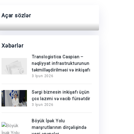
Açar sözlər
Xəbərlər
Translogistica Caspian –
nəqliyyat infrastrukturunun
təkmilləşdirilməsi və inkişafı
3 İyun 2026
Sərgi biznesin inkişafı üçün
çox lazımi və vacib fürsətdir
3 İyun 2026
Böyük İpək Yolu
marşrutlarının dirçəlişində