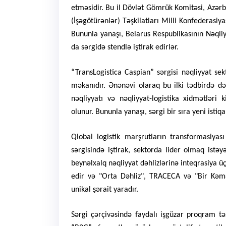
etməsidir. Bu il Dövlət Gömrük Komitəsi, Azər
(İşəgötürənlər) Təşkilatları Milli Konfederasiyas
Bununla yanaşı, Belarus Respublikasının Nəqli
da sərgidə stendlə iştirak edirlər.
“TransLogistica Caspian” sərgisi nəqliyyat se
məkanıdır. Ənənəvi olaraq bu ilki tədbirdə də
nəqliyyatı və nəqliyyat-logistika xidmətləri 
olunur. Bununla yanaşı, sərgi bir sıra yeni istiq
Qlobal logistik marşrutların transformasiyas
sərgisində iştirak, sektorda lider olmaq istəy
beynəlxalq nəqliyyat dəhlizlərinə inteqrasiya 
edir və "Orta Dəhliz", TRACECA və "Bir Kəmər,
unikal şərait yaradır.
Sərgi çərçivəsində faydalı işgüzar proqram təşki