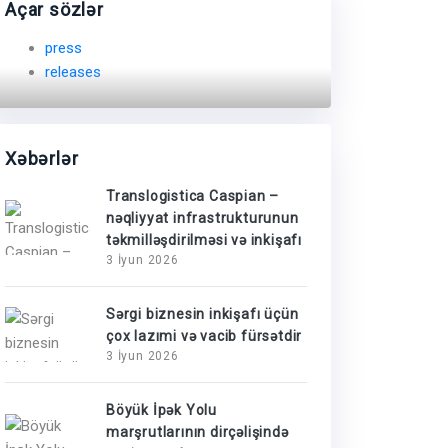
Açar sözlər
press
releases
Xəbərlər
Translogistica Caspian –
nəqliyyat infrastrukturunun
təkmilləşdirilməsi və inkişafı
3 İyun 2026
Sərgi biznesin inkişafı üçün
çox lazımi və vacib fürsətdir
3 İyun 2026
Böyük İpək Yolu
marşrutlarının dirçəlişində