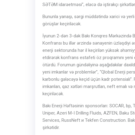
SƏTƏM idarəetməsi”, eləcə də iştirakçı şirkətlər
Bununla yanaşı, sərgi müddətində xarici və yerli i
görüşlər keçiriləcək.
İyunun 2-dən 3-dək Bakı Konqres Mərkəzində Ba
Konfransı bu illər ərzində sənayenin üzləşdiyi
enerji sektorunda hər il keçirilən yüksək əhəmi
etdirərək konfrans estafeti öz proqramını yeni 
ötürdü. Forumun gündəliyinə aşağıdakılar daxild
yeni imkanlar və problemlər”, “Qlobal Enerji persp
karbonlu gələcəyə keçid üçün kadr potensialı”
imkanları, qaz xətləri marşrutları, neft emalı və
keçiriləcək.
Bakı Enerji Həftəsinin sponsorları: SOCAR, bp,
Uniper, Azeri M-I Drilling Fluids, AZFEN, Baku
Services, RussNeft и Tekfen Construction. Bak
şirkətidir.