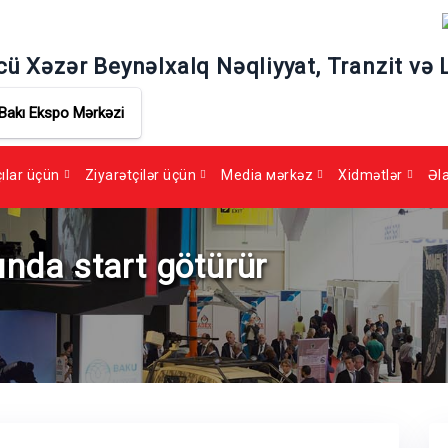
cü Xəzər Beynəlxalq Nəqliyyat, Tranzit və 
Bakı Ekspo Mərkəzi
çılar üçün
Ziyarətçilər üçün
Media мərkəz
Xidmətlər
Əl
yında start götürür