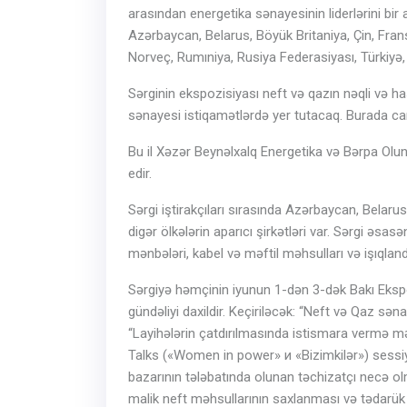
arasından energetika sənayesinin liderlərini bir 
Azərbaycan, Belarus, Böyük Britaniya, Çin, Frans
Norveç, Rumıniya, Rusiya Federasiyası, Türkiyə, 
Sərginin ekspozisiyası neft və qazın nəqli və has
sənayesi istiqamətlərdə yer tutacaq. Burada car
Bu il Xəzər Beynəlxalq Energetika və Bərpa Oluna
edir.
Sərgi iştirakçıları sırasında Azərbaycan, Belarus
digər ölkələrin aparıcı şirkətləri var. Sərgi əsas
mənbələri, kabel və məftil məhsulları və işıqlan
Sərgiyə həmçinin iyunun 1-dən 3-dək Bakı Ekspo 
gündəliyi daxildir. Keçiriləcək: “Neft və Qaz sə
“Layihələrin çatdırılmasında istismara vermə 
Talks («Women in power» и «Bizimkilər») sessiy
bazarının tələbatında olunan təchizatçı necə ol
malik neft məhsullarının saxlanması və tədarük 