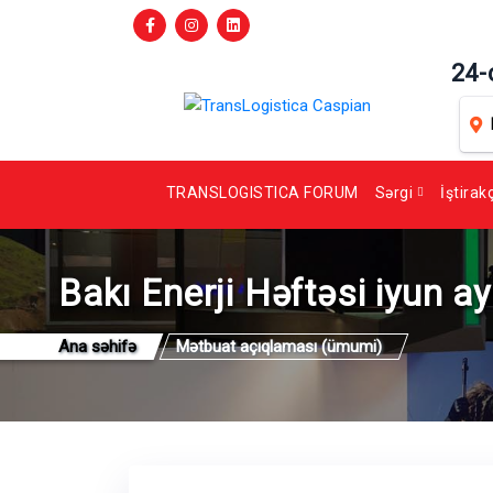
24-
TRANSLOGISTICA FORUM
Sərgi
İştirak
Bakı Enerji Həftəsi iyun a
Ana səhifə
Mətbuat açıqlaması (ümumi)