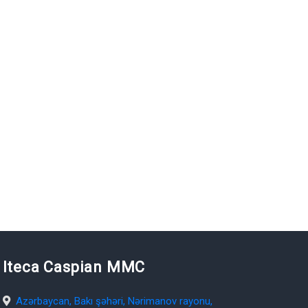
Iteca Caspian MMC
Azərbaycan, Bakı şəhəri, Nərimanov rayonu,