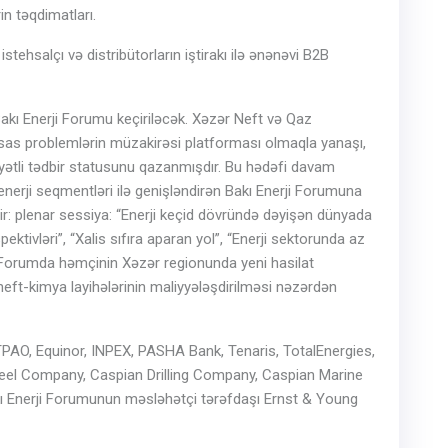
in təqdimatları.
stehsalçı və distribütorların iştirakı ilə ənənəvi B2B
kı Enerji Forumu keçiriləcək. Xəzər Neft və Qaz
 əsas problemlərin müzakirəsi platforması olmaqla yanaşı,
yyətli tədbir statusunu qazanmışdır. Bu hədəfi davam
enerji seqmentləri ilə genişləndirən Bakı Enerji Forumuna
ir: plenar sessiya: “Enerji keçid dövründə dəyişən dünyada
ektivləri”, “Xalis sıfıra aparan yol”, “Enerji sektorunda az
. Forumda həmçinin Xəzər regionunda yeni hasilat
 neft-kimya layihələrinin maliyyələşdirilməsi nəzərdən
 TPAO, Equinor, INPEX, PASHA Bank, Tenaris, TotalEnergies,
 Steel Company, Caspian Drilling Company, Caspian Marine
ı Enerji Forumunun məsləhətçi tərəfdaşı Ernst & Young