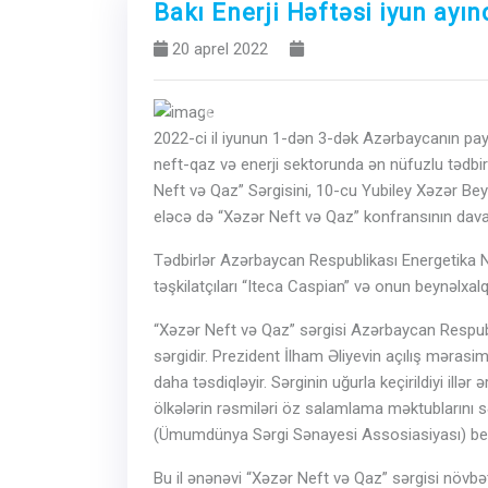
Bakı Enerji Həftəsi iyun ayın
20 aprel 2022
Previous
2022-ci il iyunun 1-dən 3-dək Azərbaycanın payt
neft-qaz və enerji sektorunda ən nüfuzlu tədbir
Neft və Qaz” Sərgisini, 10-cu Yubiley Xəzər Beyn
eləcə də “Xəzər Neft və Qaz” konfransının davam
Tədbirlər Azərbaycan Respublikası Energetika Naz
təşkilatçıları “Iteca Caspian” və onun beynəlxalq 
“Xəzər Neft və Qaz” sərgisi Azərbaycan Respublika
sərgidir. Prezident İlham Əliyevin açılış mərasim
daha təsdiqləyir. Sərginin uğurla keçirildiyi illər
ölkələrin rəsmiləri öz salamlama məktublarını s
(Ümumdünya Sərgi Sənayesi Assosiasiyası) beynə
Bu il ənənəvi “Xəzər Neft və Qaz” sərgisi növbə