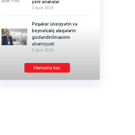
yeni ənənələr
3 İyun 2026
Peşəkar ünsiyyətin və
beynəlxalq əlaqələrin
gücləndirilməsinin
əhəmiyyəti
3 İyun 2026
Hamısına bax