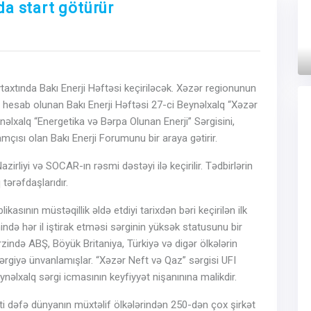
da start götürür
Next
axtında Bakı Enerji Həftəsi keçiriləcək. Xəzər regionunun
 hesab olunan Bakı Enerji Həftəsi 27-ci Beynəlxalq “Xəzər
əlxalq “Energetika və Bərpa Olunan Enerji” Sərgisini,
çısı olan Bakı Enerji Forumunu bir araya gətirir.
irliyi və SOCAR-ın rəsmi dəstəyi ilə keçirilir. Tədbirlərin
tərəfdaşlarıdır.
sının müstəqillik əldə etdiyi tarixdən bəri keçirilən ilk
ində hər il iştirak etməsi sərginin yüksək statusunu bir
 ərzində ABŞ, Böyük Britaniya, Türkiyə və digər ölkələrin
ərgiyə ünvanlamışlar. “Xəzər Neft və Qaz” sərgisi UFI
lxalq sərgi icmasının keyfiyyət nişanınına malikdir.
ti dəfə dünyanın müxtəlif ölkələrindən 250-dən çox şirkət