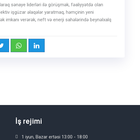
olaraq sənaye liderləri ilə görüşmək, fəaliyyətdə olan
ektiv işgüzar əlaqələr yaratmaq, həmçinin yeni
ək imkanı verərək, neft və enerji sahələrində beynəlxalq
İş rejimi
1 iyun, Bazar ertəsi 13:00 - 18:00