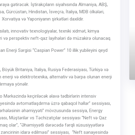
araya gətirəcək. İştirakçıların siyahısında Almaniya, ABŞ,
a, Gürcüstan, Hindistan, İsveçrə, İtaliya, MDB ölkələri,
Xorvatiya və Yaponiyanın şirkətləri daxildir.
ilatı, innovativ texnologiyalar, texniki xidmət, kimya
i və perspektiv neft-qaz layihələri də müzakirə olunacaq.
n Enerji Sərgisi “Caspian Power” 10 illik yubileyini qeyd
, Böyük Britaniya, İtaliya, Rusiya Federasiyası, Türkiyə və
ən enerji və elektrotexnika, alternativ və bərpa olunan enerji
dırmaya yönəlir.
Mərkəzində keçiriləcək əlavə tədbirlərin intensiv
nayesində avtomatlaşdırma üzrə qabaqcıl həllər” sessiyası,
mərhələsinin əhəmiyyəti” mövzusunda sessiya, Energy
ası, Müştərilər vs Təchizatçılar sessiyası “Neft və Qaz
maq olar”, “Əhəmiyyətli dərəcədə fərqli xüsusiyyətlərə
zəncirinin idarə edilməsi” sessiyası, “Neft sənayesində