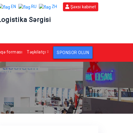
Şəxsi kabinet
EN
RU
ZH
Logistika Sərgisi
aqə forması
Təşkilatçı
SPONSOR OLUN